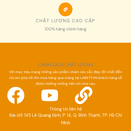
CHẤT LƯỢNG CAO CẤP
100% hàng chính hãng
CHÍNH SÁCH CHẤT LƯỢNG
Với mục tiêu mang những sản phẩm chăm sóc sắc đẹp tốt nhất đến
chị em phụ nữ. Khi mua hàng qua mạng tại LABETY.VN khách hàng sẽ
được hưởng những tiện ích như sau:
F
Y
L
a
o
i
Thông tin liên hệ
Địa chỉ: 145 Lê Quang Định, P. 14, Q. Bình Thạnh, TP. Hồ Chí
c
u
n
Minh