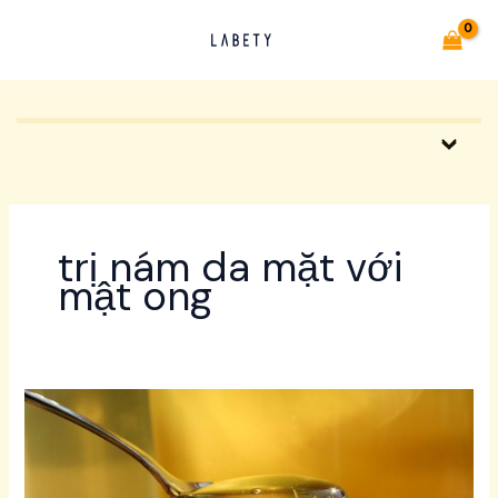
Nhảy
tới
nội
dung
trị nám da mặt với
mật ong
4
cách
trị
nám