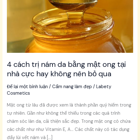
da
bằng
mật
ong
tại
nhà
cực
hay
4 cách trị nám da bằng mật ong tại
không
nhà cực hay không nên bỏ qua
nên
bỏ
Để lại một bình luận
/
Cẩm nang làm đẹp
/
Labety
Cosmetics
qua
Mật ong từ lâu đã được xem là thành phần quý hiếm trong
tự nhiên. Gần như không thể thiếu trong các quá trình
chăm sóc làn da, cải thiện sắc đẹp. Trong mật ong có chứa
các chất như như Vitamin E, A… Các chất này có tác dụng
đẩy lùi vết nám và […]