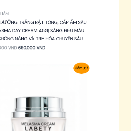
PHẨM
 DƯỠNG TRẮNG BẬT TÔNG, CẤP ẨM SÂU
ASMA DAY CREAM 45G| SÁNG ĐỀU MÀU
CHỐNG NẮNG VÀ TRẺ HÓA CHUYÊN SÂU
.000
VND
650.000
VND
Giảm giá!