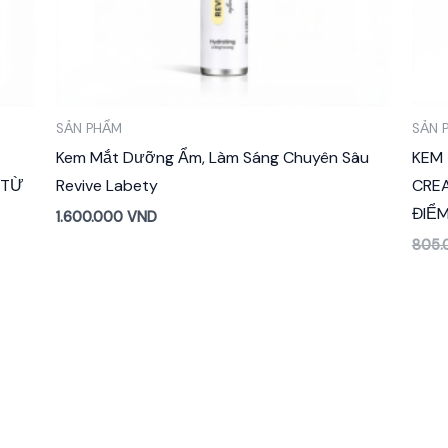
SẢN PHẨM
SẢN 
Kem Mắt Dưỡng Ẩm, Làm Sáng Chuyên Sâu
KEM 
 TỪ
Revive Labety
CRE
ĐIỂ
1.600.000
VND
805