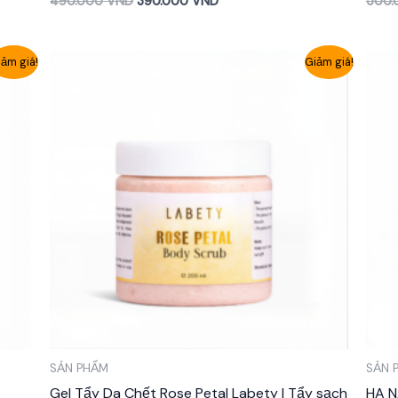
490.000
VND
390.000
VND
500
ảm giá!
Giảm giá!
SẢN PHẨM
SẢN 
Gel Tẩy Da Chết Rose Petal Labety | Tẩy sạch
HA 