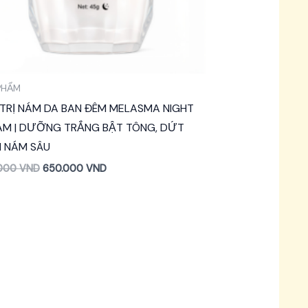
PHẨM
TRỊ NÁM DA BAN ĐÊM MELASMA NIGHT
AM | DƯỠNG TRẮNG BẬT TÔNG, DỨT
M NÁM SÂU
.000
VND
650.000
VND