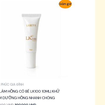
Giảm giá!
 PHÚC GIA ĐÌNH
LÀM HỒNG CÔ BÉ LK100 10ML| KHỬ
M DƯỠNG HỒNG NHANH CHÓNG