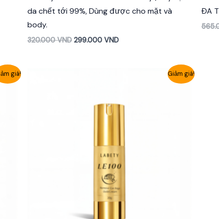
da chết tới 99%, Dùng được cho mặt và
ĐA 
body.
565.
320.000
VND
299.000
VND
ảm giá!
Giảm giá!