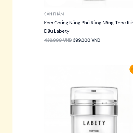
SẢN PHẨM
Kem Chống Nắng Phổ Rộng Nâng Tone Ki
Dầu Labety
439.000
VND
399.000
VND
Gi