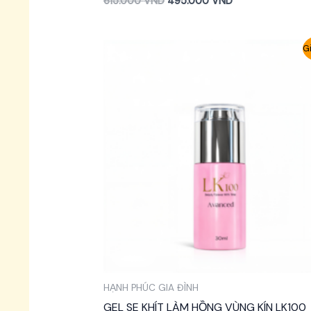
615.000
VND
495.000
VND
Gi
HẠNH PHÚC GIA ĐÌNH
GEL SE KHÍT LÀM HỒNG VÙNG KÍN LK100