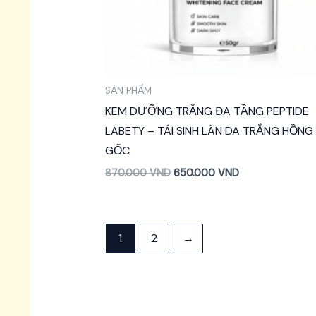
SẢN PHẨM
KEM DƯỠNG TRẮNG ĐA TẦNG PEPTIDE
LABETY – TÁI SINH LÀN DA TRẮNG HỒNG
GỐC
870.000
VND
650.000
VND
1
2
→