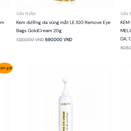
SẢN PHẨM
SẢN 
ềm
Kem dưỡng da vùng mắt LE.100 Remove Eye
KEM
Bags GoldCream 20g
MEL
DA, 
1.120.000
VND
890.000
VND
805
ảm giá!