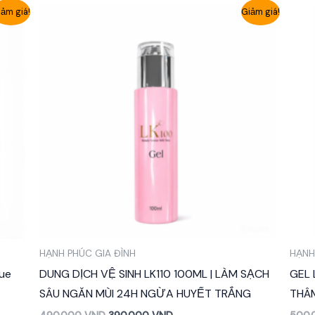
ảm giá!
Giảm giá!
HẠNH PHÚC GIA ĐÌNH
HẠNH
ue
DUNG DỊCH VỆ SINH LK110 100ML | LÀM SẠCH
GEL 
SÂU NGĂN MÙI 24H NGỪA HUYẾT TRẮNG
THÂ