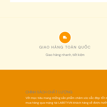
GIAO HÀNG TOÀN QUỐC
Giao hàng nhanh, tiết kiệm
CHÍNH SÁCH CHẤT LƯỢNG
Với mục tiêu mang những sản phẩm chăm sóc sắc đẹp tốt nh
mua hàng qua mạng tại LABETY.VN khách hàng sẽ được hưởn