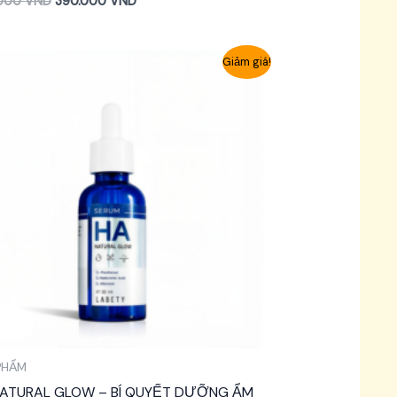
.000
VND
390.000
VND
Giảm giá!
PHẨM
NATURAL GLOW – BÍ QUYẾT DƯỠNG ẨM