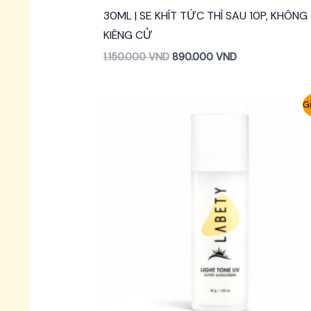
30ML | SE KHÍT TỨC THÌ SAU 10P, KHÔNG
KIÊNG CỬ
1.150.000
VND
890.000
VND
Gi