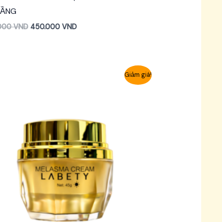
TẦNG
000
VND
450.000
VND
Giảm giá!