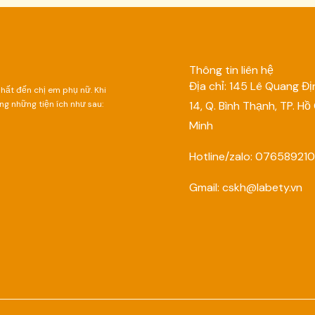
Thông tin liên hệ
Địa chỉ: 145 Lê Quang Địn
ất đến chị em phụ nữ. Khi
g những tiện ích như sau:
14, Q. Bình Thạnh, TP. Hồ
Minh
Hotline/zalo: 07658921
Gmail: cskh@labety.vn