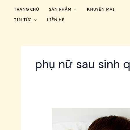
Nhảy
TRANG CHỦ
SẢN PHẨM
KHUYẾN MÃI
tới
nội
TIN TỨC
LIÊN HỆ
dung
phụ nữ sau sinh 
Phụ
nữ
sau