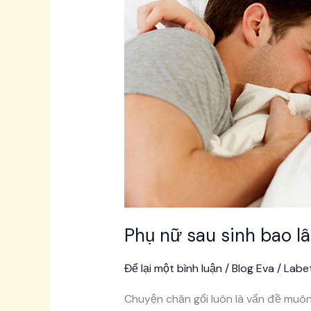
sinh
bao
lâu
thì
nên
quan
hệ
lại
là
tốt
nhất?
Kiến
Phụ nữ sau sinh bao lâ
thức
Eva
Để lại một bình luận
/
Blog Eva
/
Labe
Chuyện chăn gối luôn là vấn đề muôn